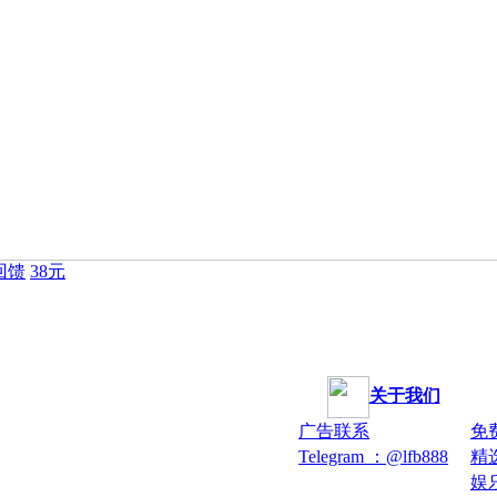
回馈
38元
关于我们
广告联系
免
Telegram ：@lfb888
精
娱