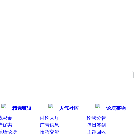
精选频道
人气社区
论坛事物
费彩金
讨论大厅
论坛公告
选优惠
广告信息
每日签到
乐场论坛
技巧交流
主题回收