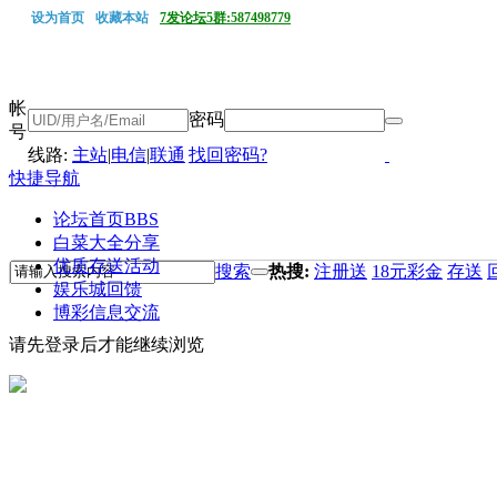
设为首页
收藏本站
7发论坛5群:587498779
帐
密码
号
线路:
主站
|
电信
|
联通
找回密码?
快捷导航
论坛首页
BBS
白菜大全分享
优质存送活动
搜索
热搜:
注册送
18元彩金
存送
娱乐城回馈
博彩信息交流
请先登录后才能继续浏览